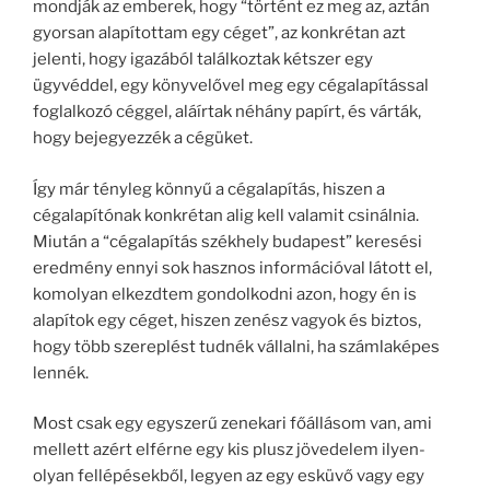
mondják az emberek, hogy “történt ez meg az, aztán
gyorsan alapítottam egy céget”, az konkrétan azt
jelenti, hogy igazából találkoztak kétszer egy
ügyvéddel, egy könyvelővel meg egy cégalapítással
foglalkozó céggel, aláírtak néhány papírt, és várták,
hogy bejegyezzék a cégüket.
Így már tényleg könnyű a cégalapítás, hiszen a
cégalapítónak konkrétan alig kell valamit csinálnia.
Miután a “cégalapítás székhely budapest” keresési
eredmény ennyi sok hasznos információval látott el,
komolyan elkezdtem gondolkodni azon, hogy én is
alapítok egy céget, hiszen zenész vagyok és biztos,
hogy több szereplést tudnék vállalni, ha számlaképes
lennék.
Most csak egy egyszerű zenekari főállásom van, ami
mellett azért elférne egy kis plusz jövedelem ilyen-
olyan fellépésekből, legyen az egy esküvő vagy egy