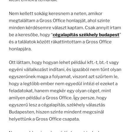
Nem kellett sokáig keresnem a neten, amikor
megtaláltam a Gross Office honlapját, ahol szinte
minden kérdésemre választ kaptam. Csak annyit írtam
be a keresőbe, hogy “
cégalapítás székhely budapest
”
és a találatok között rákattintottam a Gross Office
honlapjára.
Ott láttam, hogy hogyan lehet például kft.-t, bt.-t vagy
egyéni vállalkozást indítani, és igazából nem tűnt olyan
egyszerűnek maga a folyamat, viszont azt szűrtem le,
hogy a legtöbb ember nem egyedül intézi el ezeket a
feladatokat, hanem megkér egy olyan céget, mint
amilyen például a Gross Office. Így persze, hogy
egyszerű lesz a cégalapítás, székhely választás
Budapesten, hiszen szinte mindent megcsinál
helyettünk a Gross Office csapata.