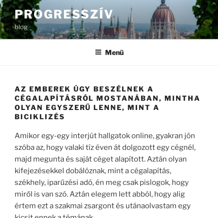
Tartalomhoz
PROGRESSZÍV
blog
Menü
AZ EMBEREK ÚGY BESZÉLNEK A
CÉGALAPÍTÁSRÓL MOSTANÁBAN, MINTHA
OLYAN EGYSZERŰ LENNE, MINT A
BICIKLIZÉS
Amikor egy-egy interjút hallgatok online, gyakran jön
szóba az, hogy valaki tíz éven át dolgozott egy cégnél,
majd megunta és saját céget alapított. Aztán olyan
kifejezésekkel dobálóznak, mint a cégalapítás,
székhely, iparűzési adó, én meg csak pislogok, hogy
miről is van szó. Aztán elegem lett abból, hogy alig
értem ezt a szakmai zsargont és utánaolvastam egy
kicsit ennek a témának.