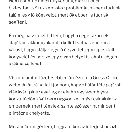
Nem gond, ha nincs ügyvédünk, mert tudnak
biztosítani, sőt az sem okoz problémát, ha nem tudunk
találni egy jó könyvelőt, mert ők ebben is tudnak
segíteni.
Én meg naivan azt hittem, hogyha céget akarnék
alapítani, akkor nyakamba kellett volna vennem a
várost, hogy találjak egy jó ügyvédet, egy tapasztalt
könyvelőt és persze egy olyan helyet is, ahol a cégem
székhelye lehet.
Viszont amint tüzetesebben átnéztem a Gross Office
weboldalát, rá kellett jönnöm, hogy a különféle papírok
aláírásán, plusz esetleg az elején egy személyes
konzultáción kívül nem nagyon kell mást csinálnia az
embernek, mert tényleg, szinte szó szerint mindent
elintéznek helyette.
Most már megértem, hogy amikor az interjúkban azt