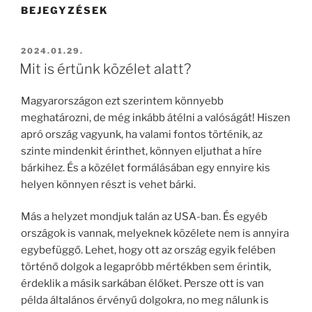
BEJEGYZÉSEK
BEKÜLDVE:
2024.01.29.
Mit is értünk közélet alatt?
Magyarországon ezt szerintem könnyebb
meghatározni, de még inkább átélni a valóságát! Hiszen
apró ország vagyunk, ha valami fontos történik, az
szinte mindenkit érinthet, könnyen eljuthat a híre
bárkihez. És a közélet formálásában egy ennyire kis
helyen könnyen részt is vehet bárki.
Más a helyzet mondjuk talán az USA-ban. És egyéb
országok is vannak, melyeknek közélete nem is annyira
egybefüggő. Lehet, hogy ott az ország egyik felében
történő dolgok a legapróbb mértékben sem érintik,
érdeklik a másik sarkában élőket. Persze ott is van
példa általános érvényű dolgokra, no meg nálunk is