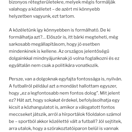
bizonyos rétegterületekre, melyek mégis formálják
valahogy a közéletet – de azért mi könnyebb
helyzetben vagyunk, ezt tartom.
A közéletünk így könnyebben is formálható. De ki
formálhatja azt?… Először is, itt bárki megteheti, még
sarkosabb megállapításom, hogy jó esetben
mindenkinek is kellene. Az országos jelentőségű
dolgainkkal mindnyájunknak jó volna foglalkozni és ez
egyáltalán nem csak a politikára vonatkozik.
Persze, van a dolgoknak egyfajta fontossága is, nyilván.
A futballról például azt a mondást hallottam egyszer,
hogy „ez a legfontosabb nem fontos dolog”. Mit jelent
ez? Hát azt, hogy sokakat érdekel, befolyásolhatja egy
kicsit a közhangulatot is, amikor a válogatott fontos
meccseket játszik, arról a hírportálok főoldalon számol
be – sportból akkor közéletté vált a futball? Jól sejtitek,
arra utalok, hogy a szórakoztatóiparon belül is vannak